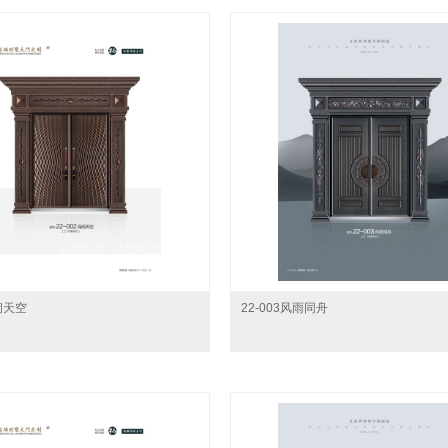
海阔天空
22-003风雨同舟