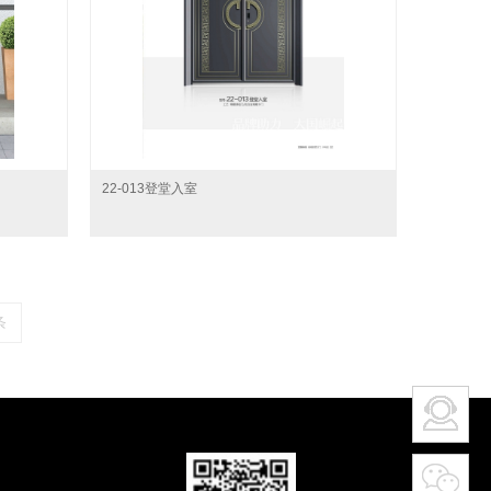
22-013登堂入室
条