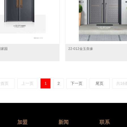
和谐家园
22-012金玉良缘
首页
上一页
1
2
下一页
尾页
共16
加盟
新闻
联系