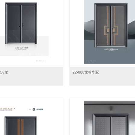
千丝万缕
22-008龙尊华冠