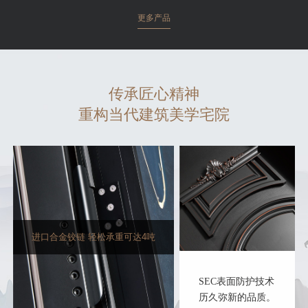
更多产品
传承匠心精神
重构当代建筑美学宅院
进口合金铰链 轻松承重可达4吨
SEC表面防护技术
历久弥新的品质。