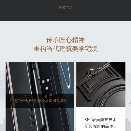
更多产品
传承匠心精神
重构当代建筑美学宅院
进口合金铰链 轻松承重可达4吨
SEC表面防护技术
历久弥新的品质。