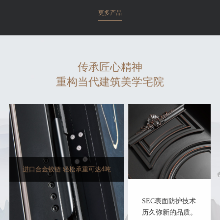
更多产品
传承匠心精神
重构当代建筑美学宅院
进口合金铰链 轻松承重可达4吨
SEC表面防护技术
历久弥新的品质。